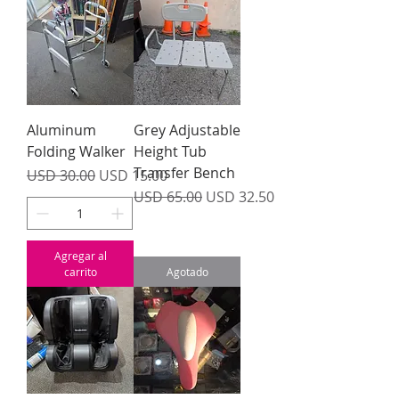
Aluminum
Grey Adjustable
Folding Walker
Height Tub
Transfer Bench
Precio
Precio de oferta
USD 30.00
USD 15.00
Precio
Precio de oferta
USD 65.00
USD 32.50
Agregar al
carrito
Agotado