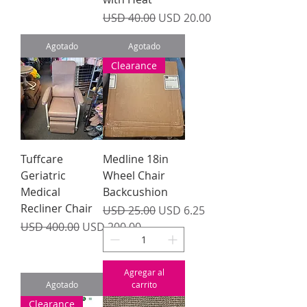
Precio
Precio de oferta
USD 40.00
USD 20.00
Agotado
Agotado
Clearance
Tuffcare
Medline 18in
Geriatric
Wheel Chair
Medical
Backcushion
Recliner Chair
Precio
Precio de oferta
USD 25.00
USD 6.25
Precio
Precio de oferta
USD 400.00
USD 200.00
Agregar al
Agotado
carrito
Clearance