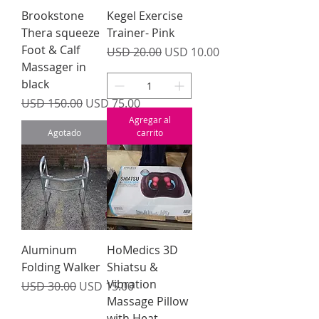
Brookstone
Kegel Exercise
Thera squeeze
Trainer- Pink
Foot & Calf
Precio
Precio de oferta
USD 20.00
USD 10.00
Massager in
black
Precio
Precio de oferta
USD 150.00
USD 75.00
Agregar al
Agotado
carrito
Aluminum
HoMedics 3D
Folding Walker
Shiatsu &
Vibration
Precio
Precio de oferta
USD 30.00
USD 15.00
Massage Pillow
with Heat