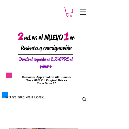
2
1
es el NUEVO
nd
er
Reventa y consignación
Donde el
segundo es SIEMPRE el
primero
​Customer Appreciation All Summer
​Save 60% Off Original Prices
​Code Save 20